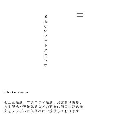
名
も
な
い
フ
ォ
ト
ス
タ
ジ
オ
Photo menu
七五三撮影、マタニティ撮影、お宮参り撮影、
入学記念や卒業記念などの​家族の節目の記念撮
影をシンプルに低価格にご提供しております