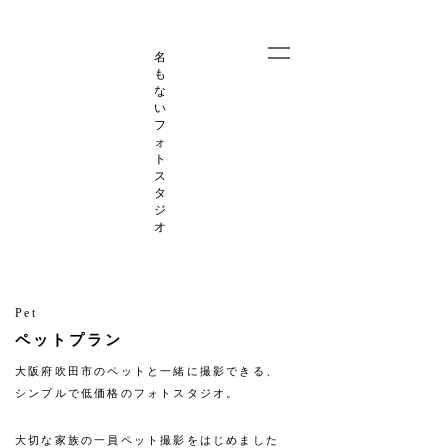
名
も
な
い
フ
ォ
ト
ス
タ
ジ
オ
Pet
ペットプラン
大阪府吹田市のペットと一緒に撮影できる、
シンプルで低価格のフォトスタジオ。
大切な家族の一員ペット撮影をはじめました