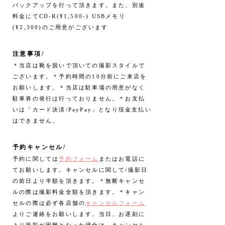
バックアップを行って頂きます。また、別途
料金にてCD-R(¥1,500-) USBメモリ
(¥2,300)のご用意がございます
注意事項/
＊当店は靴を脱いで頂いての撮影スタイルで
ございます。＊予約時間の10分前にご来店を
お願いします。＊当店は駐車場の用意がなく
駐車券の発行は行っておりません。＊お支払
いは「
カード決済/PayPay
」となり現金支払い
はできません。
予約キャンセル/
予約に関しては
予約フォーム
またはお電話に
てお願いします。キャンセルに関して/撮影日
の前日より半額を頂きます。＊無断キャンセ
ルの際は撮影料金全額を頂きます。＊キャン
セルの際は必ず各店舗の
キャンセルフォーム
よりご連絡をお願いします。当日、お遅刻に