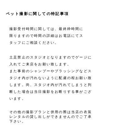
ペット撮影に関しての特記事項
撮影受付時間に関しては、最終枠時間に
限りますので時間の詳細はお電話にてス
タッフにご相談ください。
土足禁止のスタジオとなりますのでゲージに
入れてご来店をお願い致します。
また事前のシャンプーやブラッシングなどス
タジオ内が汚れないように配慮の程お願い致
します。尚、スタジオ内が汚れてしまうと判
断した場合は当日撮影をお断りする事がござ
います。
その他の撮影プランと併用の際は当店の衣装
レンタルの貸し出しができませんのでご了承
下さい。